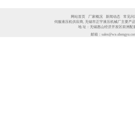
网站首页
厂家概况
新闻动态
常见问
伺服液压机供应商, 无锡市正宇液压机械厂主要产
地 址：无锡惠山经济开发区前洲配套区 电话：0
邮箱：sales@wx-zhengyu.