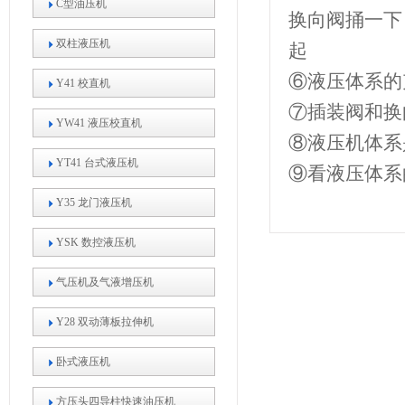
C型油压机
换向阀捅一下
双柱液压机
起
⑥液压体系的
Y41 校直机
⑦插装阀和换
YW41 液压校直机
⑧液压机体系
YT41 台式液压机
⑨看液压体系
Y35 龙门液压机
YSK 数控液压机
气压机及气液增压机
Y28 双动薄板拉伸机
卧式液压机
方压头四导柱快速油压机